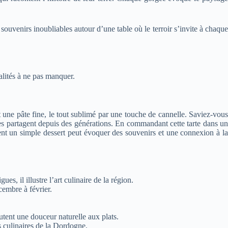
ouvenirs inoubliables autour d’une table où le terroir s’invite à chaque
alités à ne pas manquer.
 une pâte fine, le tout sublimé par une touche de cannelle. Saviez-vous
les partagent depuis des générations. En commandant cette tarte dans un
ment un simple dessert peut évoquer des souvenirs et une connexion à la
, il illustre l’art culinaire de la région.
cembre à février.
.
outent une douceur naturelle aux plats.
s culinaires de la Dordogne.