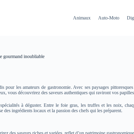
Animaux
Auto-Moto
Dig
ge gourmand inoubliable
is pour les amateurs de gastronomie. Avec ses paysages pittoresques e
ux, vous découvrirez des saveurs authentiques qui raviront vos papilles
écialités à déguster. Entre le foie gras, les truffes et les noix, chaq
e des ingrédients locaux et la passion des chefs qui les préparent.
irez des saveurs riches et variées, reflet d’un patrimoine gastronomique