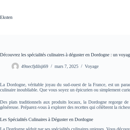
Passer
au
contenu
Eksten
Découvrez les spécialités culinaires à déguster en Dordogne : un voya
49necfjdilsji69
mars 7, 2025
Voyage
La Dordogne, véritable joyau du sud-ouest de la France, est un parad
culinaire inoubliable. Que vous soyez un épicurien ou simplement curie
Des plats traditionnels aux produits locaux, la Dordogne regorge de sp
généreuse. Préparez-vous à explorer des recettes qui célèbrent la richess
Les Spécialités Culinaires à Déguster en Dordogne
La Dordogne séduit par ses spécialités culinaires uniques. Vous découvr