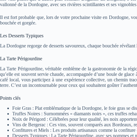
vallonné de la Dordogne, avec ses rivières scintillantes et ses vignobles
Il est fort probable que, lors de votre prochaine visite en Dordogne, v
bouchée et gorgée.
Les Desserts Typiques
La Dordogne regorge de desserts savoureux, chaque bouchée révélant la 
La Tarte Périgourdine
La Tarte Périgourdine, véritable emblème de la gastronomie de la régio
qu’elle est souvent servie chaude, accompagnée d’une boule de glace à 
café local, vous participez à une expérience collective, un chemin tra
terre. C’est un incontournable pour ceux qui souhaitent goûter l’authen
Points clés
Foie Gras : Plat emblématique de la Dordogne, le foie gras se dist
Truffes Noires : Surnommées « diamants noirs », ces truffes rehau
Noix de Périgord : Célébrées pour leur qualité, les noix apporten
Vins de Bergerac : Ces vins, souvent comparés aux Bordeaux, reflè
Confitures et Miels : Les produits artisanaux comme la confiture d
Desserts Typiques : La Tarte Périgourdine, avec ses pommes et noi