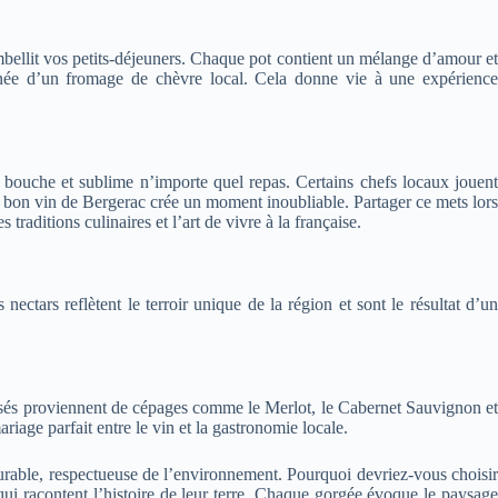
mbellit vos petits-déjeuners. Chaque pot contient un mélange d’amour et
pagnée d’un fromage de chèvre local. Cela donne vie à une expérience
 bouche et sublime n’importe quel repas. Certains chefs locaux jouent
 bon vin de Bergerac crée un moment inoubliable. Partager ce mets lors
raditions culinaires et l’art de vivre à la française.
ctars reflètent le terroir unique de la région et sont le résultat d’un
rosés proviennent de cépages comme le Merlot, le Cabernet Sauvignon et
age parfait entre le vin et la gastronomie locale.
durable, respectueuse de l’environnement. Pourquoi devriez-vous choisir
qui racontent l’histoire de leur terre. Chaque gorgée évoque le paysage