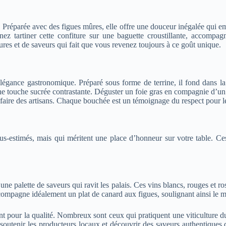
. Préparée avec des figues mûres, elle offre une douceur inégalée qui e
inez tartiner cette confiture sur une baguette croustillante, accom
tures et de saveurs qui fait que vous revenez toujours à ce goût unique.
légance gastronomique. Préparé sous forme de terrine, il fond dans la
e touche sucrée contrastante. Déguster un foie gras en compagnie d’un
faire des artisans. Chaque bouchée est un témoignage du respect pour les t
-estimés, mais qui méritent une place d’honneur sur votre table. Ces ne
e palette de saveurs qui ravit les palais. Ces vins blancs, rouges et 
pagne idéalement un plat de canard aux figues, soulignant ainsi le mari
ent pour la qualité. Nombreux sont ceux qui pratiquent une viticulture 
soutenir les producteurs locaux et découvrir des saveurs authentiques 