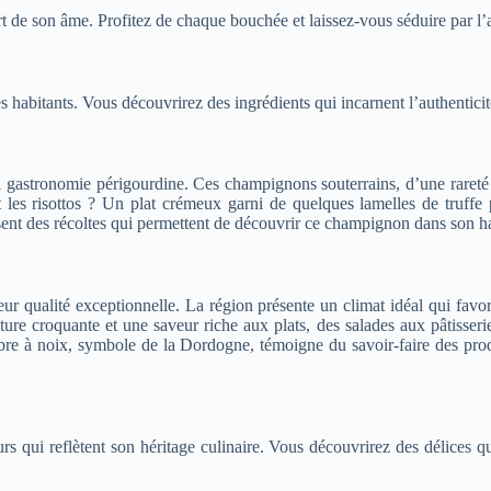
t de son âme. Profitez de chaque bouchée et laissez-vous séduire par l’a
 habitants. Vous découvrirez des ingrédients qui incarnent l’authenticité
a gastronomie périgourdine. Ces champignons souterrains, d’une rareté 
 les risottos ? Un plat crémeux garni de quelques lamelles de truffe
ent des récoltes qui permettent de découvrir ce champignon dans son habit
r qualité exceptionnelle. La région présente un climat idéal qui favori
xture croquante et une saveur riche aux plats, des salades aux pâtiss
e à noix, symbole de la Dordogne, témoigne du savoir-faire des produ
rs qui reflètent son héritage culinaire. Vous découvrirez des délices q