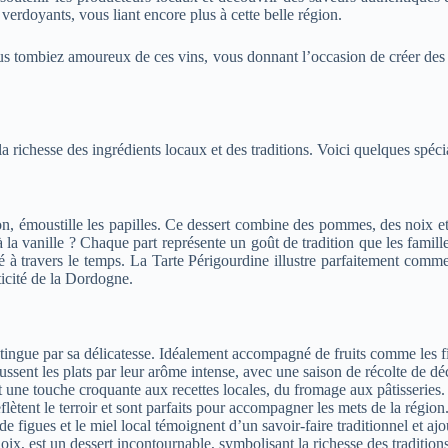
 verdoyants, vous liant encore plus à cette belle région.
ous tombiez amoureux de ces vins, vous donnant l’occasion de créer des s
richesse des ingrédients locaux et des traditions. Voici quelques spéci
n, émoustille les papilles. Ce dessert combine des pommes, des noix et
la vanille ? Chaque part représente un goût de tradition que les famil
cé à travers le temps. La Tarte Périgourdine illustre parfaitement com
ticité de la Dordogne.
ingue par sa délicatesse. Idéalement accompagné de fruits comme les figues
ssent les plats par leur arôme intense, avec une saison de récolte de dé
t une touche croquante aux recettes locales, du fromage aux pâtisseries.
tent le terroir et sont parfaits pour accompagner les mets de la région
e figues et le miel local témoignent d’un savoir-faire traditionnel et aj
x, est un dessert incontournable, symbolisant la richesse des tradition