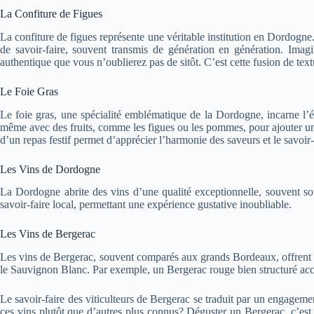
La Confiture de Figues
La confiture de figues représente une véritable institution en Dordogne
de savoir-faire, souvent transmis de génération en génération. Imag
authentique que vous n’oublierez pas de sitôt. C’est cette fusion de tex
Le Foie Gras
Le foie gras, une spécialité emblématique de la Dordogne, incarne l’é
même avec des fruits, comme les figues ou les pommes, pour ajouter un
d’un repas festif permet d’apprécier l’harmonie des saveurs et le savoir-
Les Vins de Dordogne
La Dordogne abrite des vins d’une qualité exceptionnelle, souvent sous
savoir-faire local, permettant une expérience gustative inoubliable.
Les Vins de Bergerac
Les vins de Bergerac, souvent comparés aux grands Bordeaux, offrent un
le Sauvignon Blanc. Par exemple, un Bergerac rouge bien structuré accom
Le savoir-faire des viticulteurs de Bergerac se traduit par un engagem
ces vins plutôt que d’autres plus connus? Déguster un Bergerac, c’est 